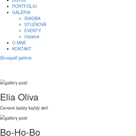
Domov
PORTFÓLIO
GALÉRIA
SVADBA
STUŽKOVÁ
EVENTY
Ostatné
O MNE
KONTAKT
naspäť galéria
Elia Oliva
Čerstvé šaláty každý deň
Bo-Ho-Bo