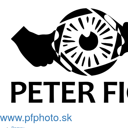
www.pfphoto.sk