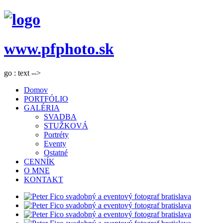
www.pfphoto.sk
go : text -->
Domov
PORTFÓLIO
GALÉRIA
SVADBA
STUŽKOVÁ
Portréty
Eventy
Ostatné
CENNÍK
O MNE
KONTAKT